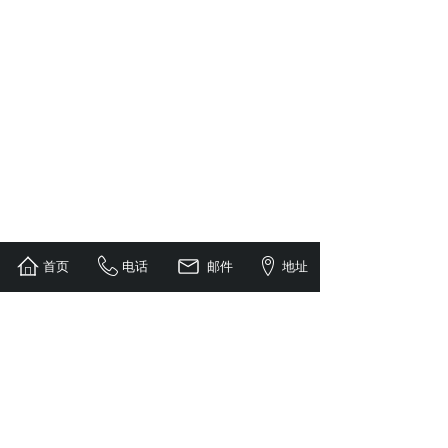
首页
电话
邮件
地址
1
到第
页
共
1
页